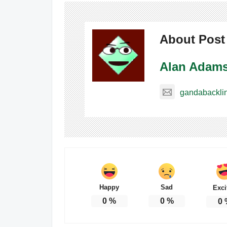
About Post
Alan Adam
gandabackli
Happy
Sad
Exci
0
%
0
%
0