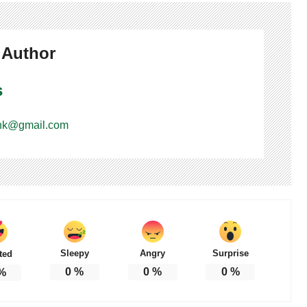
 Author
s
nk@gmail.com
Sleepy
Angry
Surprise
ted
0
%
0
%
0
%
%