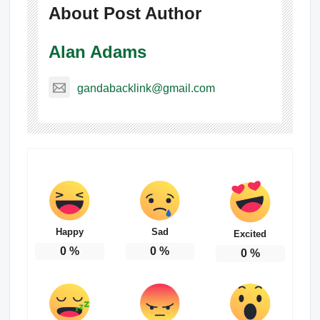
About Post Author
Alan Adams
gandabacklink@gmail.com
Happy
Sad
Excited
0
%
0
%
0
%