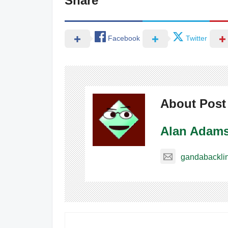
Share
Facebook
Twitter
About Post
Alan Adam
gandabackli