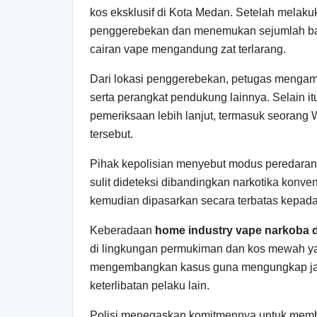
kos eksklusif di Kota Medan. Setelah melakuk
penggerebekan dan menemukan sejumlah bar
cairan vape mengandung zat terlarang.
Dari lokasi penggerebekan, petugas mengama
serta perangkat pendukung lainnya. Selain i
pemeriksaan lebih lanjut, termasuk seorang
tersebut.
Pihak kepolisian menyebut modus peredaran 
sulit dideteksi dibandingkan narkotika konve
kemudian dipasarkan secara terbatas kepada k
Keberadaan
home industry vape narkoba 
di lingkungan permukiman dan kos mewah yan
mengembangkan kasus guna mengungkap jari
keterlibatan pelaku lain.
Polisi menegaskan komitmennya untuk memb