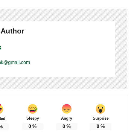
 Author
s
nk@gmail.com
Sleepy
Angry
Surprise
ted
0
%
0
%
0
%
%