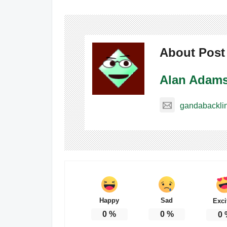
About Post
Alan Adam
gandabackli
Happy
Sad
Exci
0
%
0
%
0