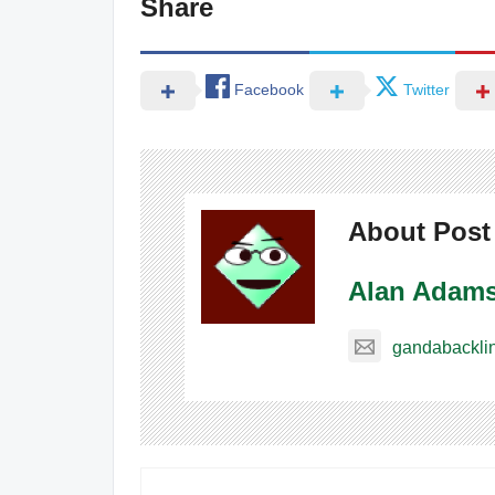
Share
Facebook
Twitter
About Post
Alan Adam
gandabackli